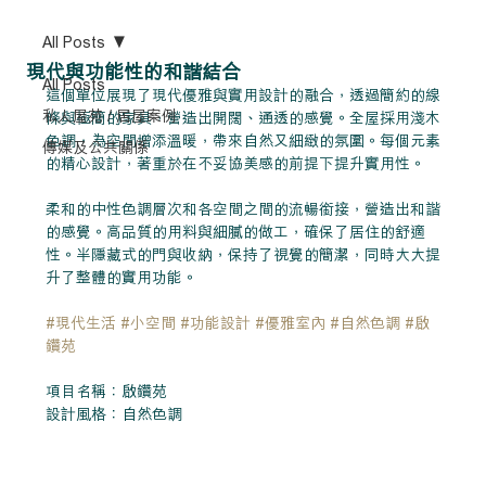
All Posts
現代與功能性的和諧結合
All Posts
這個單位展現了現代優雅與實用設計的融合，透過簡約的線
私人屋苑 / 居屋案例
條與極簡的家具，營造出開闊、通透的感覺。全屋採用淺木
色調，為空間增添溫暖，帶來自然又細緻的氛圍。每個元素
傳媒及公共關係
的精心設計，著重於在不妥協美感的前提下提升實用性。
柔和的中性色調層次和各空間之間的流暢銜接，營造出和諧
的感覺。高品質的用料與細膩的做工，確保了居住的舒適
性。半隱藏式的門與收納，保持了視覺的簡潔，同時大大提
升了整體的實用功能。
#現代生活
#小空間
#功能設計
#優雅室內
#自然色調
#啟
鑽苑
項目名稱：啟鑽苑
設計風格：自然色調