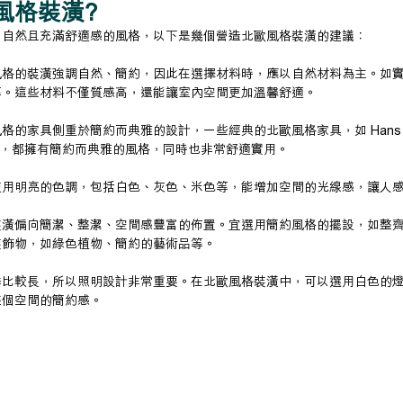
風格裝潢?
、自然且充滿舒適感的風格，以下是幾個營造北歐風格裝潢的建議：
風格的裝潢強調自然、簡約，因此在選擇材料時，應以自然材料為主。如
等。這些材料不僅質感高，還能讓室內空間更加溫馨舒適。
家具側重於簡約而典雅的設計，一些經典的北歐風格家具，如 Hans J. Weg
的作品，都擁有簡約而典雅的風格，同時也非常舒適實用。
使用明亮的色調，包括白色、灰色、米色等，能增加空間的光線感，讓人
裝潢偏向簡潔、整潔、空間感豐富的佈置。宜選用簡約風格的擺設，如整
裝飾物，如綠色植物、簡約的藝術品等。
季比較長，所以照明設計非常重要。在北歐風格裝潢中，可以選用白色的
整個空間的簡約感。