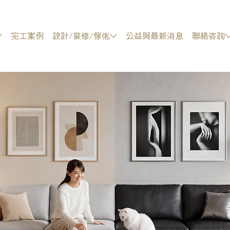
完工案例
設計/裝修/傢俬
公益與最新消息
聯絡咨詢