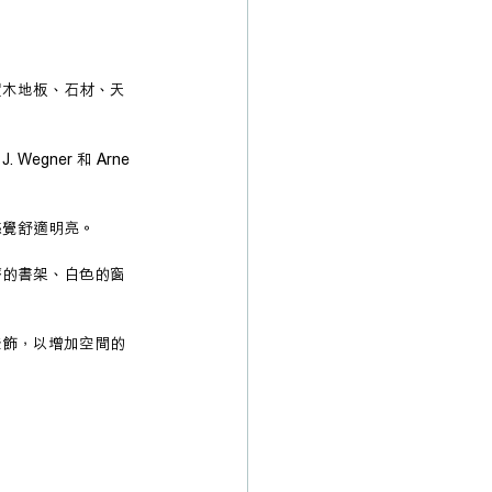
實木地板、石材、天
ner 和 Arne 
感覺舒適明亮。
齊的書架、白色的窗
燈飾，以增加空間的