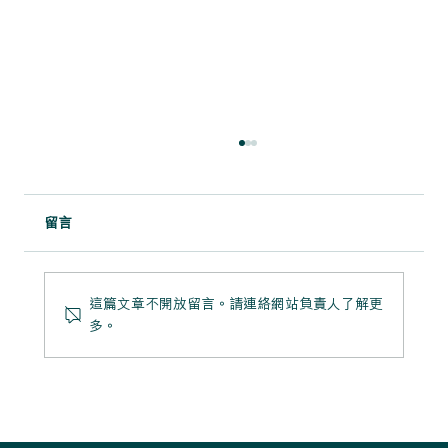
留言
這篇文章不開放留言。請連絡網站負責人了解更
多。
粉映晴居：清爽留白中的柔和生活感