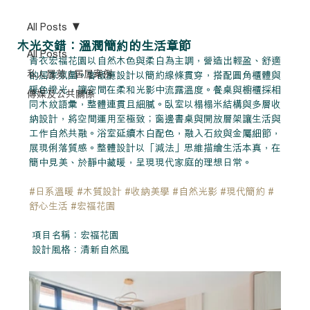
All Posts
木光交錯：溫潤簡約的生活章節
All Posts
青衣宏福花園以自然木色與柔白為主調，營造出輕盈、舒適
私人屋苑 / 居屋案例
的居家氛圍。客飯廳設計以簡約線條貫穿，搭配圓角櫃體與
暖色燈光，讓空間在柔和光影中流露溫度。餐桌與櫥櫃採相
傳媒及公共關係
同木紋語彙，整體連貫且細膩。臥室以榻榻米結構與多層收
納設計，將空間運用至極致；窗邊書桌與開放層架讓生活與
工作自然共融。浴室延續木白配色，融入石紋與金屬細節，
展現俐落質感。整體設計以「減法」思維描繪生活本真，在
簡中見美、於靜中藏暖，呈現現代家庭的理想日常。
#日系溫暖
#木質設計
#收納美學
#自然光影
#現代簡約
#
舒心生活
#宏福花園
 項目名稱：宏福花園
 設計風格：清新自然風