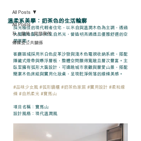
All Posts
溫柔系美學：奶茶色的生活輪廓
All Posts
採光極佳的現代輕者住宅，以米自與溫潤木色為主調，透過
私人屋苑 / 居屋案例
大面積地窗引入充足自然光，營造明亮通透且優雅舒適的空
間氛圍。
傳媒及公共關係
客廳區域採用米白色皮革沙發與淺木色電視收納系統，搭配
隱藏式燈帶與懸浮層板，整體空問顯得寬敞且層次豐富。主
臥室擁有弧形大窗設計，可遠眺城市衰觀與層愛山景，搭配
簡潔木色床組與實用化妝桌，呈現乾淨俐落的線條美感。
#品味少女風
#弧形鏡櫃
#奶茶色家居
#實用設計
#柔和線
條
#自然柔光
#寶馬山
項目名稱：寶馬山
25524
設計風格：現代溫潤風