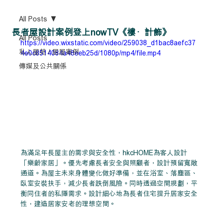
All Posts
長者屋設計案例登上nowTV《樓·計飾》
All Posts
https://video.wixstatic.com/video/259038_d1bac8aefc37
私人屋苑 / 居屋案例
4e0c8514084a48eeb25d/1080p/mp4/file.mp4
傳媒及公共關係
為滿足年長屋主的需求與安全性，hkcHOME為客人設計
「樂齡家居」。優先考慮長者安全與照顧者，設計預留寬敞
通道。為屋主未來身體變化做好準備，並在浴室、落塵區、
臥室安裝扶手，減少長者跌倒風險。同時透過空間規劃，平
衡同住者的私隱需求。設計細心地為長者住宅提升居家安全
性，建造居家安老的理想空間。